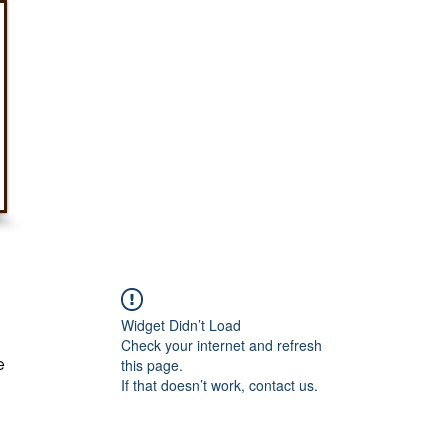
Au service des travail
& de l'innovation soci
propos
Activités
Agir ens
Widget Didn’t Load
Check your internet and refresh
e
this page.
If that doesn’t work, contact us.