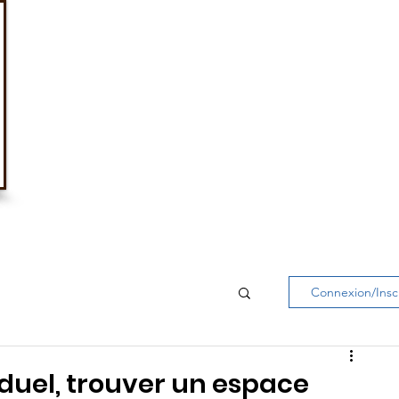
Au service des travail
& de l'innovation soci
propos
Activités
Agir ens
Connexion/Insc
iduel, trouver un espace