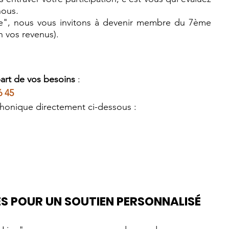
nous
. 
", nous vous invitons à devenir membre du 7ème 
n vos revenus). 
art de vos besoins 
: 
6 45 
honique directement ci-dessous : 
LES POUR UN SOUTIEN PERSONNALIS
É