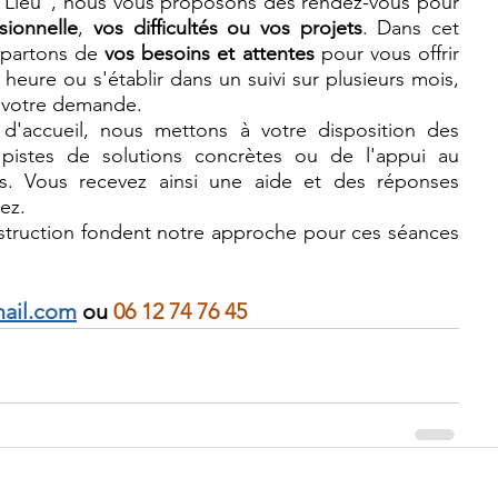
Lieu"
, nous vous proposons des rendez-vous pour 
sionnelle
, 
vos 
difficultés
 ou vos projets
. Dans cet 
partons de 
vos besoins et attentes
 pour vous offrir 
heure ou s'établir dans un suivi sur plusieurs mois, 
e votre demande. 
En plus de notre qualité d'écoute et d'accueil, nous mettons à votre disposition des 
 pistes de solutions concrètes ou de l'appui au 
s. Vous recevez ainsi une aide et des 
réponses 
ez. 
struction fondent notre approche pour ces séances 
ail.com
 ou 
06 12 74 76 45  